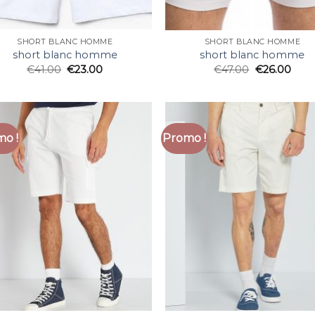
SHORT BLANC HOMME
SHORT BLANC HOMME
short blanc homme
short blanc homme
€
41.00
€
23.00
€
47.00
€
26.00
o !
Promo !