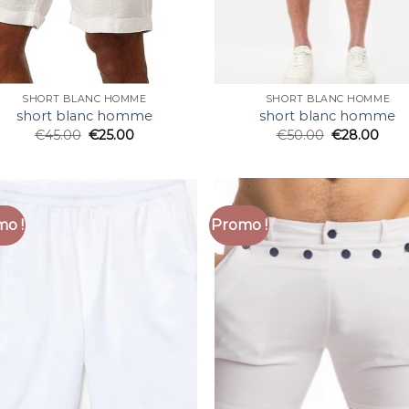
SHORT BLANC HOMME
SHORT BLANC HOMME
short blanc homme
short blanc homme
€
45.00
€
25.00
€
50.00
€
28.00
o !
Promo !