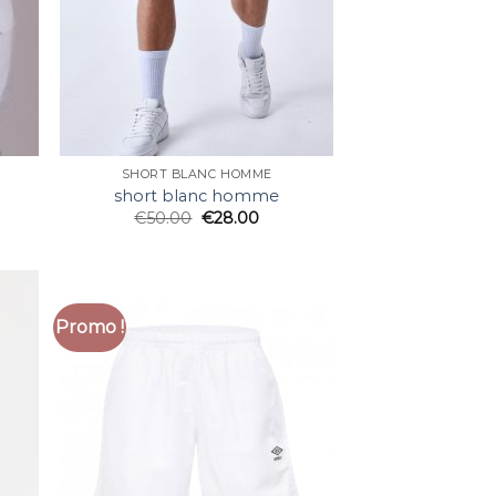
SHORT BLANC HOMME
short blanc homme
€
50.00
€
28.00
Promo !