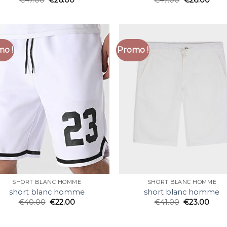
€
47.00
€
26.00
€
47.00
€
26.00
o !
Promo !
SHORT BLANC HOMME
SHORT BLANC HOMME
short blanc homme
short blanc homme
€
40.00
€
22.00
€
41.00
€
23.00