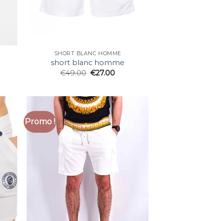
SHORT BLANC HOMME
short blanc homme
€
49.00
€
27.00
Promo !