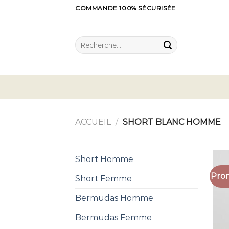
Skip
COMMANDE 100% SÉCURISÉE
to
content
Recherche
pour :
ACCUEIL
/
SHORT BLANC HOMME
Short Homme
Prom
Short Femme
Bermudas Homme
Bermudas Femme