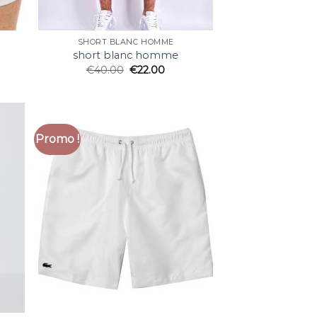
SHORT BLANC HOMME
short blanc homme
€
40.00
€
22.00
Promo !