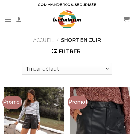
Skip
COMMANDE 100% SÉCURISÉE
to
content
ACCUEIL
/
SHORT EN CUIR
FILTRER
Promo !
Promo !