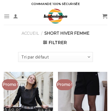
Skip
COMMANDE 100% SÉCURISÉE
to
content
ACCUEIL
/
SHORT HIVER FEMME
FILTRER
Promo !
Promo !