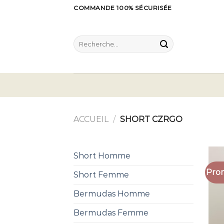
Skip
COMMANDE 100% SÉCURISÉE
to
content
Recherche
pour :
ACCUEIL
/
SHORT CZRGO
Short Homme
Prom
Short Femme
Bermudas Homme
Bermudas Femme