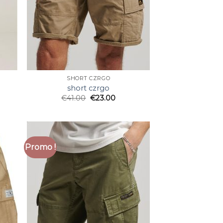
SHORT CZRGO
short czrgo
€
41.00
€
23.00
Promo !