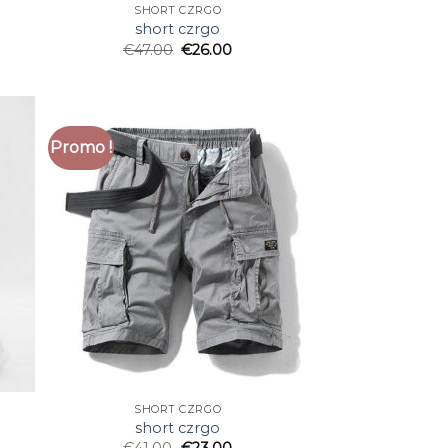
SHORT CZRGO
short czrgo
€
47.00
€
26.00
Promo !
SHORT CZRGO
short czrgo