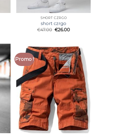
SHORT CZRGO
short czrgo
€
47.00
€
26.00
Promo !