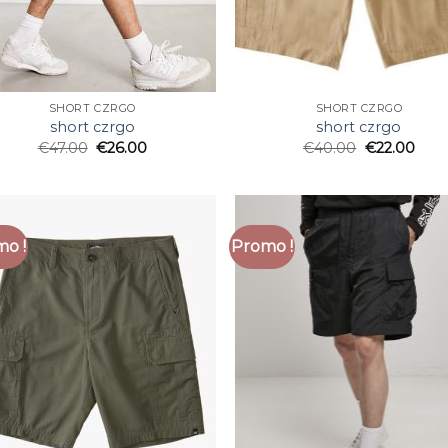
SHORT CZRGO
SHORT CZRGO
short czrgo
short czrgo
€
47.00
€
26.00
€
40.00
€
22.00
o !
Promo !