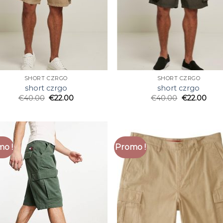
SHORT CZRGO
SHORT CZRGO
short czrgo
short czrgo
€
40.00
€
22.00
€
40.00
€
22.00
o !
Promo !