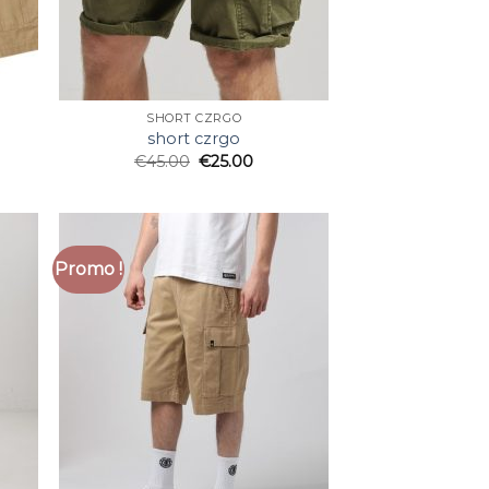
SHORT CZRGO
short czrgo
€
45.00
€
25.00
Promo !