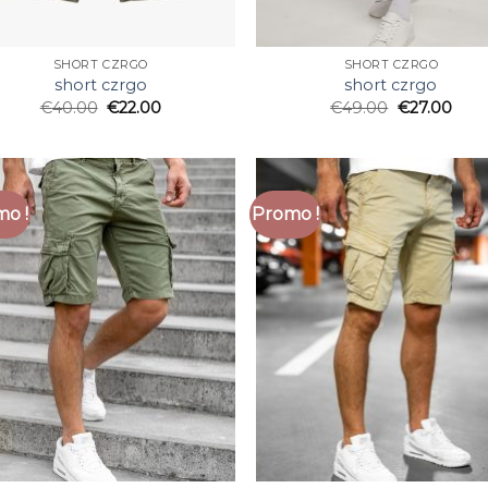
SHORT CZRGO
SHORT CZRGO
short czrgo
short czrgo
€
40.00
€
22.00
€
49.00
€
27.00
o !
Promo !