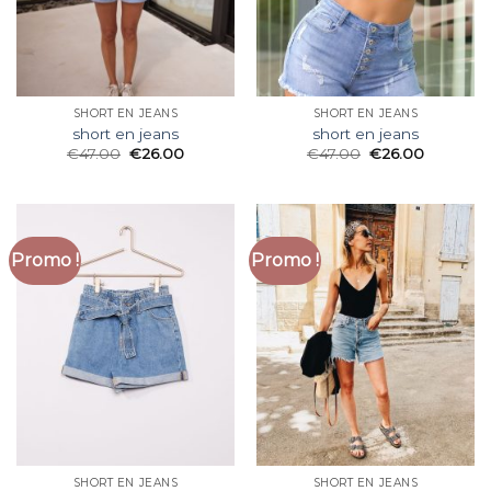
SHORT EN JEANS
SHORT EN JEANS
short en jeans
short en jeans
€
47.00
€
26.00
€
47.00
€
26.00
Promo !
Promo !
SHORT EN JEANS
SHORT EN JEANS