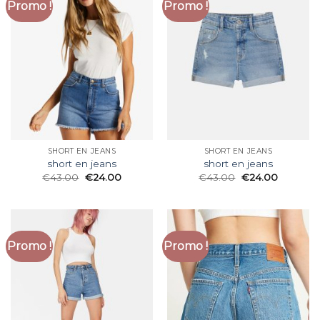
Promo !
Promo !
SHORT EN JEANS
SHORT EN JEANS
short en jeans
short en jeans
€
43.00
€
24.00
€
43.00
€
24.00
Promo !
Promo !