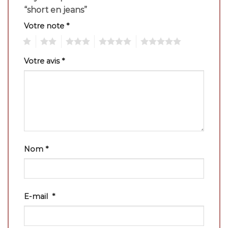
“short en jeans”
Votre note
*
1
2
3
4
5
Votre avis
*
Nom
*
E-mail
*