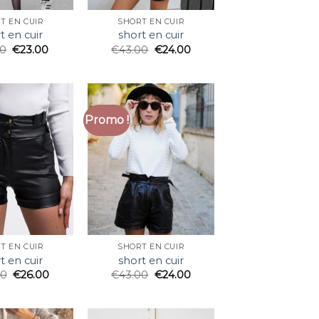
T EN CUIR
SHORT EN CUIR
t en cuir
short en cuir
00
€
23.00
€
43.00
€
24.00
Promo !
T EN CUIR
SHORT EN CUIR
t en cuir
short en cuir
00
€
26.00
€
43.00
€
24.00