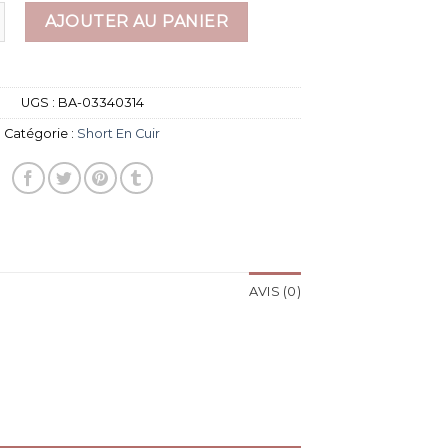
 short en cuir
AJOUTER AU PANIER
UGS :
BA-03340314
Catégorie :
Short En Cuir
AVIS (0)