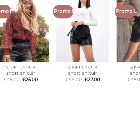
mo !
Promo !
Promo !
SHORT EN CUIR
SHORT EN CUIR
SHOR
short en cuir
short en cuir
shor
€
45.00
€
25.00
€
49.00
€
27.00
€
45.