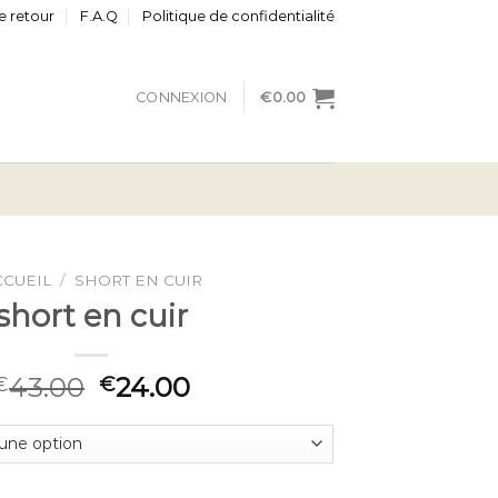
e retour
F.A.Q
Politique de confidentialité
CONNEXION
€
0.00
CCUEIL
/
SHORT EN CUIR
short en cuir
43.00
24.00
€
€