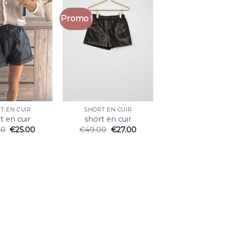
Promo !
T EN CUIR
SHORT EN CUIR
t en cuir
short en cuir
00
€
25.00
€
49.00
€
27.00