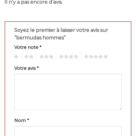
Il n’y a pas encore d’avis.
Soyez le premier à laisser votre avis sur
“bermudas hommes”
Votre note
*
1
2
3
4
5
Votre avis
*
Nom
*