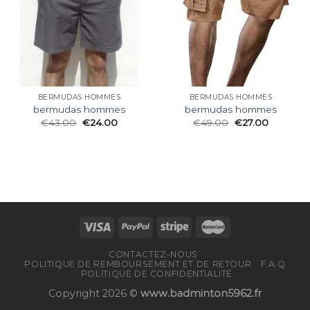
BERMUDAS HOMMES
BERMUDAS HOMMES
bermudas hommes
bermudas hommes
€
43.00
€
24.00
€
49.00
€
27.00
CONTACTEZ-NOUS
POLITIQUE DE REMBOURSEMENT ET DE RETOUR
F.A.Q
POLITIQUE DE CONFIDENTIALITÉ
Copyright 2026 ©
www.badminton5962.fr