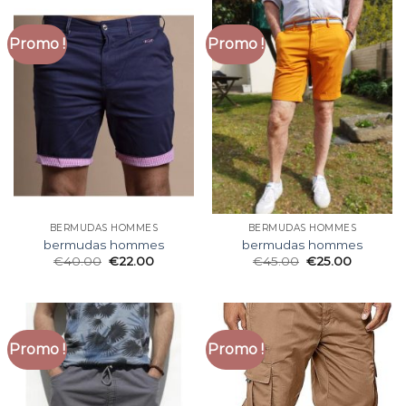
Promo !
Promo !
BERMUDAS HOMMES
BERMUDAS HOMMES
bermudas hommes
bermudas hommes
€
40.00
€
22.00
€
45.00
€
25.00
Promo !
Promo !