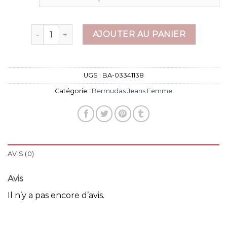
quantité de bermudas jeans femme
AJOUTER AU PANIER
UGS :
BA-03341138
Catégorie :
Bermudas Jeans Femme
AVIS (0)
Avis
Il n’y a pas encore d’avis.