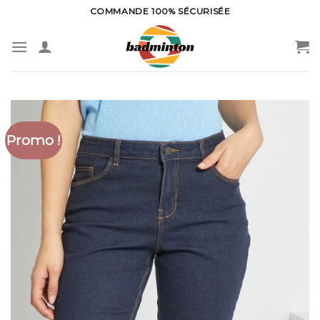
Skip
COMMANDE 100% SÉCURISÉE
to
content
Promo !