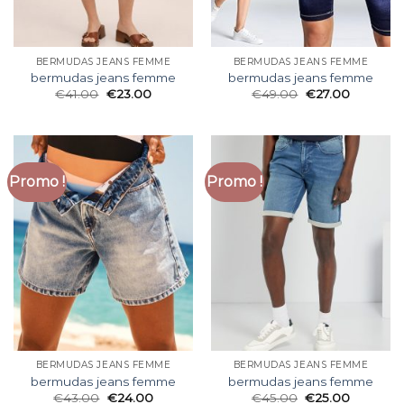
BERMUDAS JEANS FEMME
BERMUDAS JEANS FEMME
bermudas jeans femme
bermudas jeans femme
€
41.00
€
23.00
€
49.00
€
27.00
Promo !
Promo !
BERMUDAS JEANS FEMME
BERMUDAS JEANS FEMME
bermudas jeans femme
bermudas jeans femme
€
43.00
€
24.00
€
45.00
€
25.00