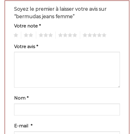
Soyez le premier à laisser votre avis sur
“bermudas jeans femme”
Votre note
*
1
2
3
4
5
Votre avis
*
Nom
*
E-mail
*