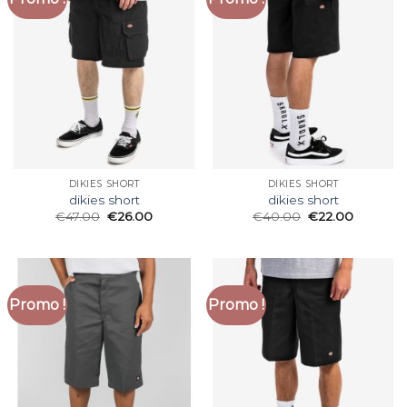
DIKIES SHORT
DIKIES SHORT
dikies short
dikies short
€
47.00
€
26.00
€
40.00
€
22.00
Promo !
Promo !