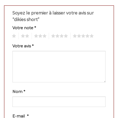
Soyez le premier à laisser votre avis sur
“dikies short”
Votre note
*
1
2
3
4
5
Votre avis
*
Nom
*
E-mail
*