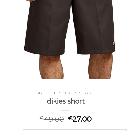
ACCUEIL
/
DIKIES SHORT
dikies short
49.00
27.00
€
€