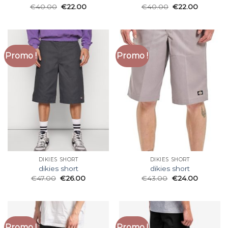
€
40.00
€
22.00
€
40.00
€
22.00
Promo !
Promo !
DIKIES SHORT
DIKIES SHORT
dikies short
dikies short
€
47.00
€
26.00
€
43.00
€
24.00
Promo !
Promo !