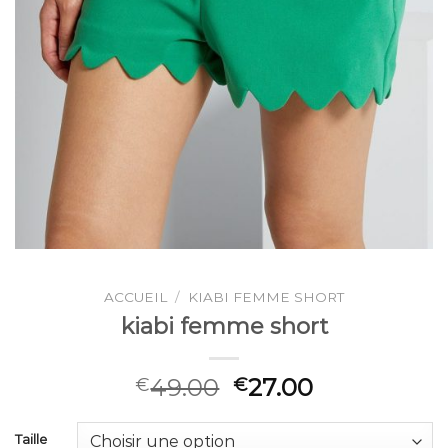
ACCUEIL
/
KIABI FEMME SHORT
kiabi femme short
49.00
27.00
€
€
Taille