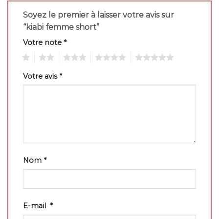
Soyez le premier à laisser votre avis sur
“kiabi femme short”
Votre note
*
1
2
3
4
5
Votre avis
*
Nom
*
E-mail
*