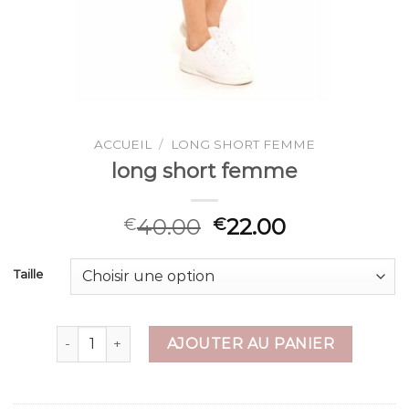
ACCUEIL
/
LONG SHORT FEMME
long short femme
40.00
22.00
€
€
Taille
quantité de long short femme
AJOUTER AU PANIER