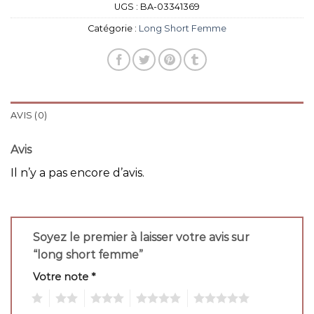
UGS :
BA-03341369
Catégorie :
Long Short Femme
AVIS (0)
Avis
Il n’y a pas encore d’avis.
Soyez le premier à laisser votre avis sur
“long short femme”
Votre note
*
1
2
3
4
5