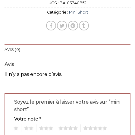
UGS :
BA-03340852
Catégorie :
Mini Short
AVIS (0)
Avis
Il n’y a pas encore d’avis.
Soyez le premier à laisser votre avis sur “mini
short”
Votre note
*
1
2
3
4
5