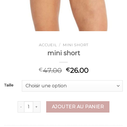
ACCUEIL
/
MINI SHORT
mini short
47.00
26.00
€
€
Taille
quantité de mini short
AJOUTER AU PANIER