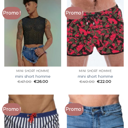
Promo !
Promo !
MINI SHORT HOMME
MINI SHORT HOMME
mini short homme
mini short homme
€
47.00
€
26.00
€
40.00
€
22.00
Promo !
Promo !