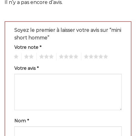
Il n’y a pas encore d’avis.
Soyez le premier à laisser votre avis sur “mini
short homme”
Votre note
*
1
2
3
4
5
Votre avis
*
Nom
*