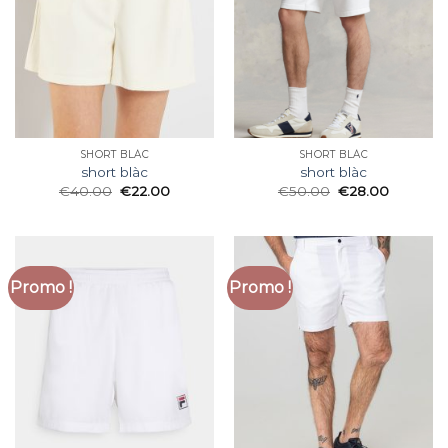
SHORT BLÀC
SHORT BLÀC
short blàc
short blàc
€
40.00
€
22.00
€
50.00
€
28.00
Promo !
Promo !