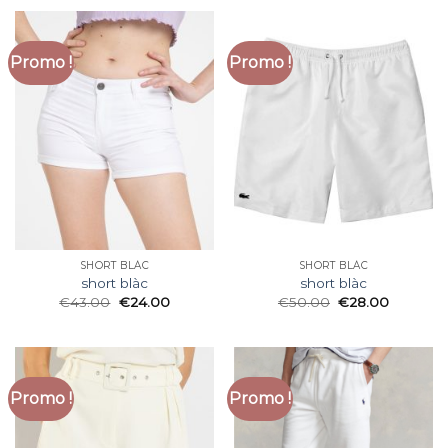
Promo !
Promo !
SHORT BLÀC
SHORT BLÀC
short blàc
short blàc
€
43.00
€
24.00
€
50.00
€
28.00
Promo !
Promo !