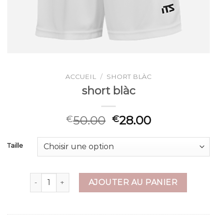
ACCUEIL
/
SHORT BLÀC
short blàc
50.00
28.00
€
€
Taille
quantité de short blàc
AJOUTER AU PANIER