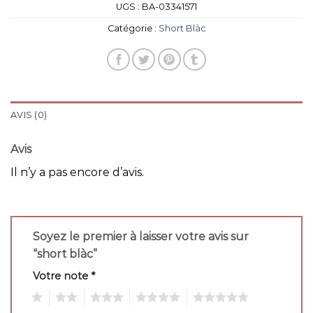
UGS :
BA-03341571
Catégorie :
Short Blàc
AVIS (0)
Avis
Il n’y a pas encore d’avis.
Soyez le premier à laisser votre avis sur
“short blàc”
Votre note
*
1
2
3
4
5