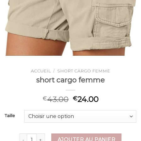
ACCUEIL
/
SHORT CARGO FEMME
short cargo femme
43.00
24.00
€
€
Taille
quantité de short cargo femme
AJOUTER AU PANIER