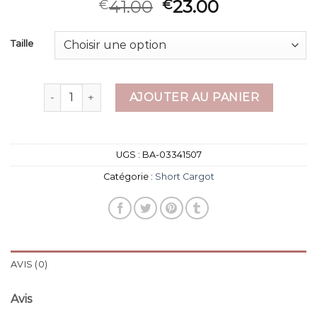
41.00
23.00
€
€
Taille
quantité de short cargot
AJOUTER AU PANIER
UGS :
BA-03341507
Catégorie :
Short Cargot
AVIS (0)
Avis