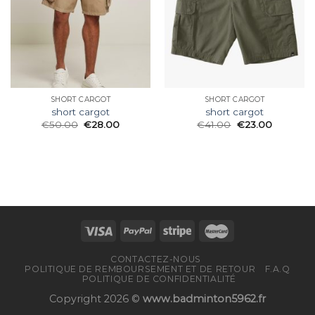
SHORT CARGOT
SHORT CARGOT
short cargot
short cargot
€
50.00
€
28.00
€
41.00
€
23.00
CONTACTEZ-NOUS
POLITIQUE DE REMBOURSEMENT ET DE RETOUR
F.A.Q
POLITIQUE DE CONFIDENTIALITÉ
Copyright 2026 ©
www.badminton5962.fr