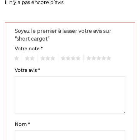
Il n’y a pas encore d’avis.
Soyez le premier à laisser votre avis sur
“short cargot”
Votre note
*
1
2
3
4
5
Votre avis
*
Nom
*