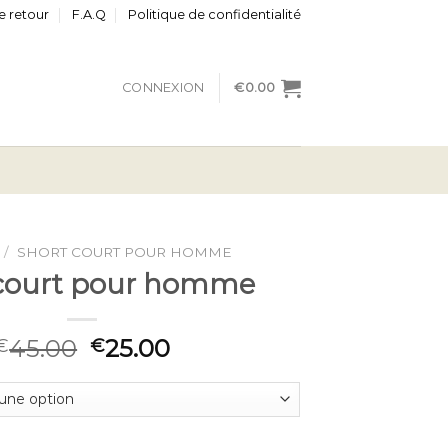
e retour
F.A.Q
Politique de confidentialité
CONNEXION
€
0.00
/
SHORT COURT POUR HOMME
 court pour homme
45.00
25.00
€
€