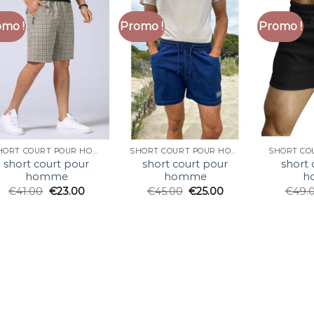
mo !
Promo !
Promo !
SHORT COURT POUR HOMME
SHORT COURT POUR HOMME
short court pour
short court pour
short 
homme
homme
h
€
41.00
€
23.00
€
45.00
€
25.00
€
49.