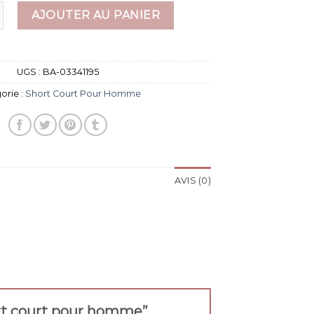
e short court pour homme
AJOUTER AU PANIER
UGS :
BA-03341195
orie :
Short Court Pour Homme
AVIS (0)
hort court pour homme”