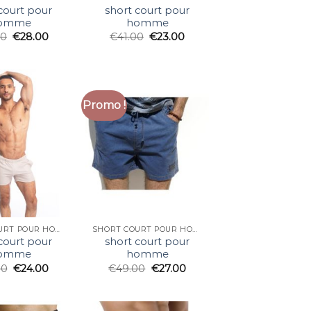
court pour
short court pour
omme
homme
00
€
28.00
€
41.00
€
23.00
Promo !
SHORT COURT POUR HOMME
SHORT COURT POUR HOMME
court pour
short court pour
omme
homme
00
€
24.00
€
49.00
€
27.00