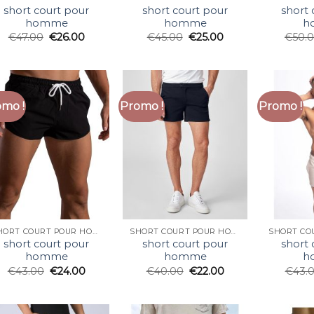
short court pour
short court pour
short 
homme
homme
h
€
47.00
€
26.00
€
45.00
€
25.00
€
50.
mo !
Promo !
Promo !
SHORT COURT POUR HOMME
SHORT COURT POUR HOMME
short court pour
short court pour
short 
homme
homme
h
€
43.00
€
24.00
€
40.00
€
22.00
€
43.