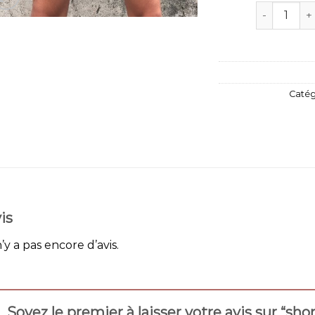
quantité d
Catég
is
n’y a pas encore d’avis.
Soyez le premier à laisser votre avis sur “s