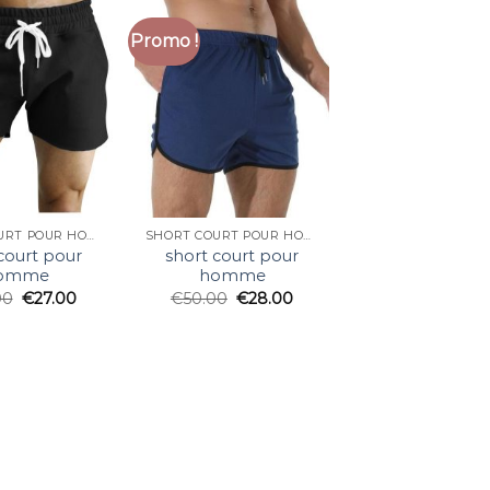
Promo !
SHORT COURT POUR HOMME
SHORT COURT POUR HOMME
court pour
short court pour
omme
homme
00
€
27.00
€
50.00
€
28.00