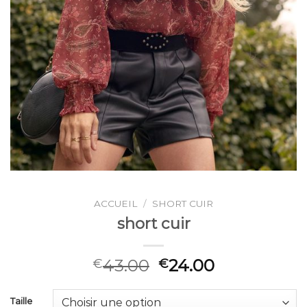
ACCUEIL
/
SHORT CUIR
short cuir
43.00
24.00
€
€
Taille