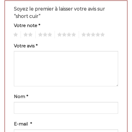
Soyez le premier à laisser votre avis sur
“short cuir”
Votre note
*
1
2
3
4
5
Votre avis
*
Nom
*
E-mail
*