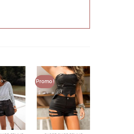
Promo !