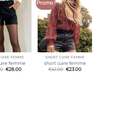
Promo !
CUIRE FEMME
SHORT CUIRE FEMME
cuire femme
short cuire femme
00
€
28.00
€
41.00
€
23.00