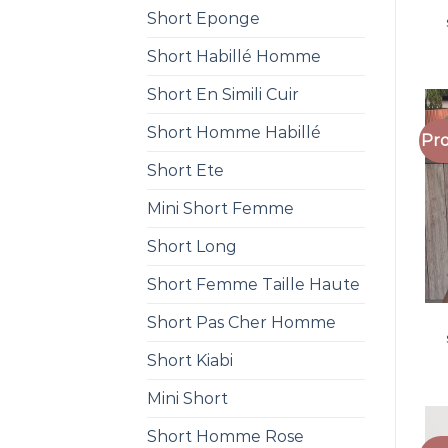
Short Eponge
Short Habillé Homme
Short En Simili Cuir
Short Homme Habillé
Pro
Short Ete
Mini Short Femme
Short Long
Short Femme Taille Haute
Short Pas Cher Homme
Short Kiabi
Mini Short
Short Homme Rose