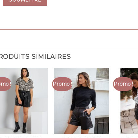
RODUITS SIMILAIRES
mo !
Promo !
Promo !