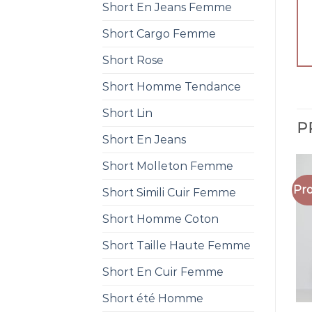
Short En Jeans Femme
Short Cargo Femme
Short Rose
Short Homme Tendance
Short Lin
P
Short En Jeans
Short Molleton Femme
Pro
Short Simili Cuir Femme
Short Homme Coton
Short Taille Haute Femme
Short En Cuir Femme
Short été Homme