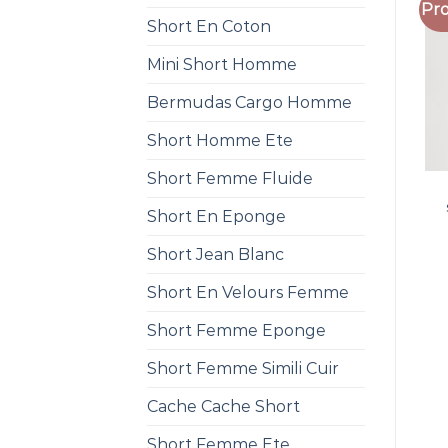
Pro
Short En Coton
Mini Short Homme
Bermudas Cargo Homme
Short Homme Ete
Short Femme Fluide
Short En Eponge
Short Jean Blanc
Short En Velours Femme
Short Femme Eponge
Short Femme Simili Cuir
Cache Cache Short
Short Femme Ete