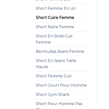
Short Femme En Lin
Short Cuire Femme
Short Noire Femme
Short En Simili Cuir
Femme
Bermudas Jeans Femme
Short En Jeans Taille
Haute
Short Femme Cuir
Short Court Pour Homme
Short Gym Shark
Short Pour Homme Pas