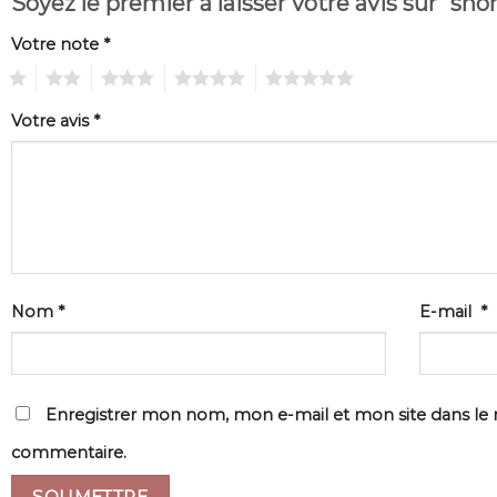
Soyez le premier à laisser votre avis sur “s
Votre note
*
1
2
3
4
5
Votre avis
*
Nom
*
E-mail
*
Enregistrer mon nom, mon e-mail et mon site dans le
commentaire.