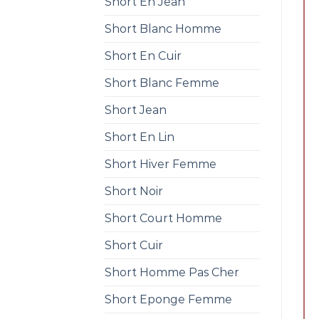
Short En Jean
Short Blanc Homme
Short En Cuir
Short Blanc Femme
Short Jean
Short En Lin
Short Hiver Femme
Short Noir
Short Court Homme
Short Cuir
Short Homme Pas Cher
Short Eponge Femme