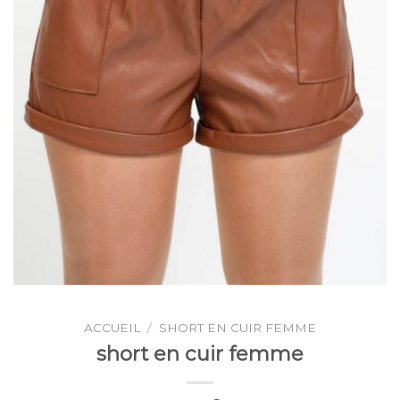
ACCUEIL
/
SHORT EN CUIR FEMME
short en cuir femme