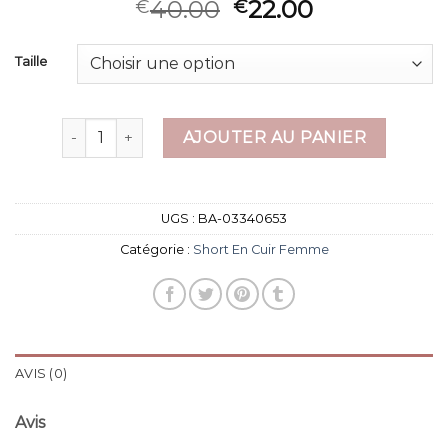
40.00
22.00
€
€
Taille
quantité de short en cuir femme
AJOUTER AU PANIER
UGS :
BA-03340653
Catégorie :
Short En Cuir Femme
AVIS (0)
Avis