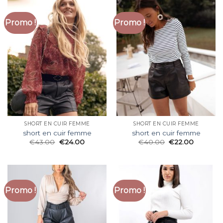
Promo !
Promo !
SHORT EN CUIR FEMME
SHORT EN CUIR FEMME
short en cuir femme
short en cuir femme
€
43.00
€
24.00
€
40.00
€
22.00
Promo !
Promo !