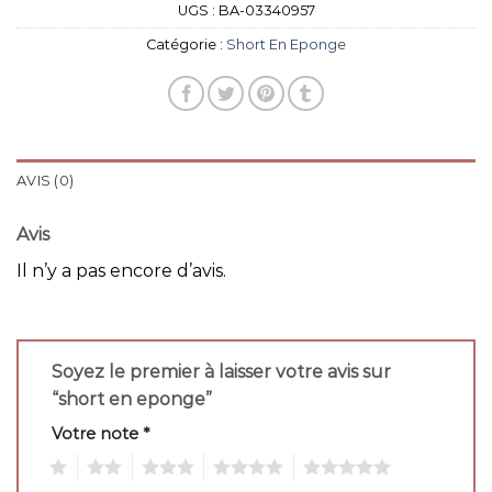
UGS :
BA-03340957
Catégorie :
Short En Eponge
AVIS (0)
Avis
Il n’y a pas encore d’avis.
Soyez le premier à laisser votre avis sur
“short en eponge”
Votre note
*
1
2
3
4
5