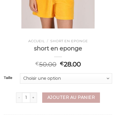
ACCUEIL
/
SHORT EN EPONGE
short en eponge
50.00
28.00
€
€
Taille
quantité de short en eponge
AJOUTER AU PANIER