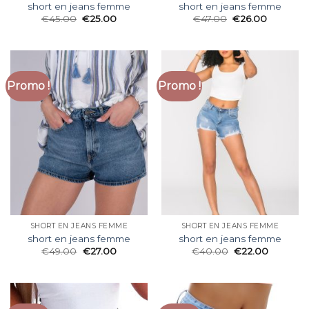
short en jeans femme
short en jeans femme
€
45.00
€
25.00
€
47.00
€
26.00
Promo !
Promo !
SHORT EN JEANS FEMME
SHORT EN JEANS FEMME
short en jeans femme
short en jeans femme
€
49.00
€
27.00
€
40.00
€
22.00