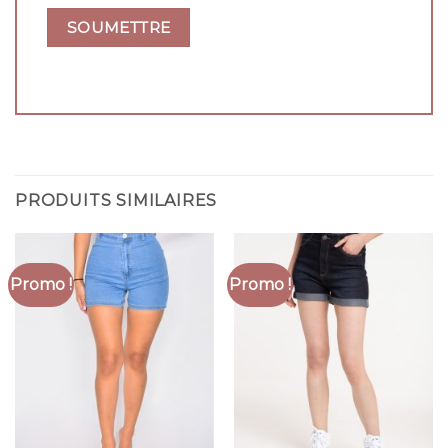
PRODUITS SIMILAIRES
Promo !
Promo !