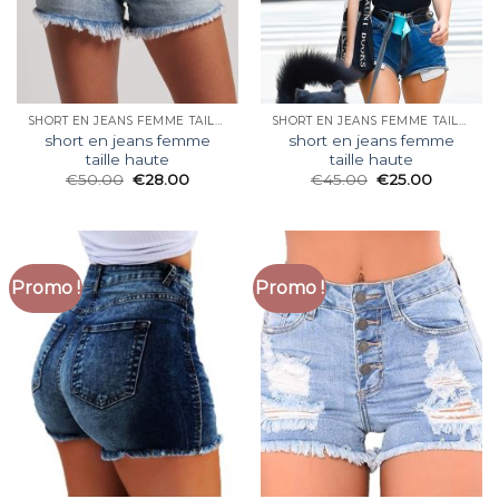
SHORT EN JEANS FEMME TAILLE HAUTE
SHORT EN JEANS FEMME TAILLE HAUTE
short en jeans femme
short en jeans femme
taille haute
taille haute
€
50.00
€
28.00
€
45.00
€
25.00
Promo !
Promo !