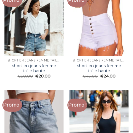
Promo !
Promo !
SHORT EN JEANS FEMME TAILLE HAUTE
SHORT EN JEANS FEMME TAILLE HAUTE
short en jeans femme
short en jeans femme
taille haute
taille haute
€
50.00
€
28.00
€
43.00
€
24.00
Promo !
Promo !