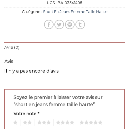
UGS :
BA-03341405
Catégorie :
Short En Jeans Femme Taille Haute
AVIS (0)
Avis
Il n’y a pas encore d’avis.
Soyez le premier à laisser votre avis sur
“short en jeans femme taille haute”
Votre note
*
1
2
3
4
5