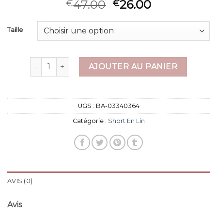
47.00
26.00
€
€
Taille
quantité de short en lin
AJOUTER AU PANIER
UGS :
BA-03340364
Catégorie :
Short En Lin
AVIS (0)
Avis