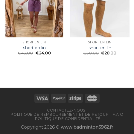
SHORT EN LIN
SHORT EN LIN
short en lin
short en lin
€
43.00
€
24.00
€
50.00
€
28.00
CONTACTEZ-NOUS
POLITIQUE DE REMBOURSEMENT ET DE RETOUR
F.A.Q
POLITIQUE DE CONFIDENTIALITÉ
Copyright 2026 ©
www.badminton5962.fr