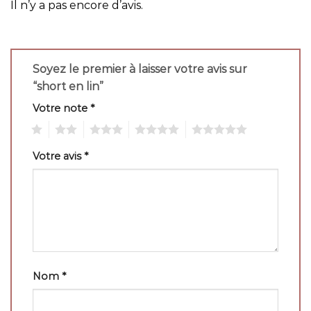
Il n’y a pas encore d’avis.
Soyez le premier à laisser votre avis sur
“short en lin”
Votre note
*
1
2
3
4
5
Votre avis
*
Nom
*