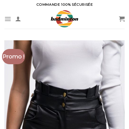
Skip
COMMANDE 100% SÉCURISÉE
to
content
Promo !