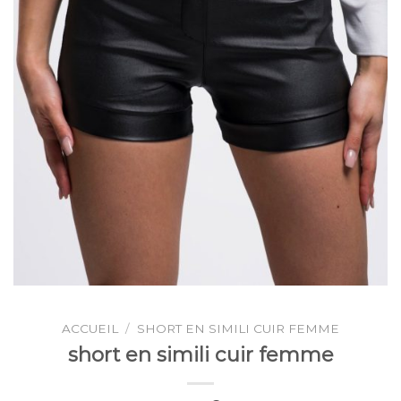
ACCUEIL
/
SHORT EN SIMILI CUIR FEMME
short en simili cuir femme