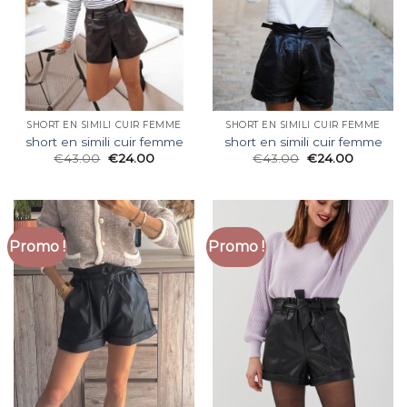
SHORT EN SIMILI CUIR FEMME
SHORT EN SIMILI CUIR FEMME
short en simili cuir femme
short en simili cuir femme
€
43.00
€
24.00
€
43.00
€
24.00
Promo !
Promo !