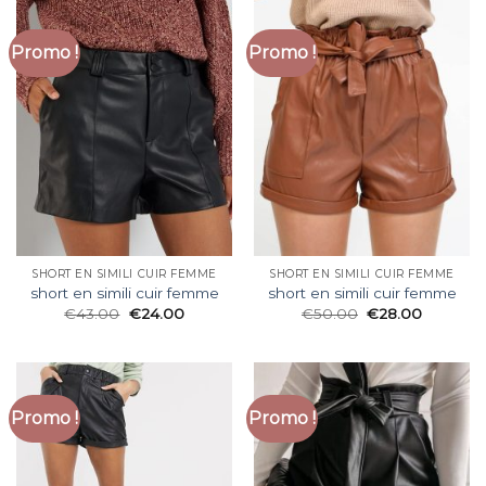
Promo !
Promo !
SHORT EN SIMILI CUIR FEMME
SHORT EN SIMILI CUIR FEMME
short en simili cuir femme
short en simili cuir femme
€
43.00
€
24.00
€
50.00
€
28.00
Promo !
Promo !