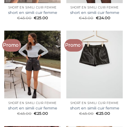
SHORT EN SIMILI CUIR FEMME
SHORT EN SIMILI CUIR FEMME
short en simili cuir femme
short en simili cuir femme
€
45.00
€
25.00
€
43.00
€
24.00
Promo !
Promo !
SHORT EN SIMILI CUIR FEMME
SHORT EN SIMILI CUIR FEMME
short en simili cuir femme
short en simili cuir femme
€
45.00
€
25.00
€
45.00
€
25.00