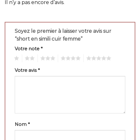
Il n’y a pas encore d’avis.
Soyez le premier à laisser votre avis sur
“short en simili cuir femme”
Votre note
*
1
2
3
4
5
Votre avis
*
Nom
*