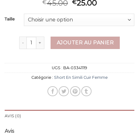
45.00
25.00
€
€
Taille
quantité de short en simili cuir femme
AJOUTER AU PANIER
UGS :
BA-03341119
Catégorie :
Short En Simili Cuir Femme
AVIS (0)
Avis