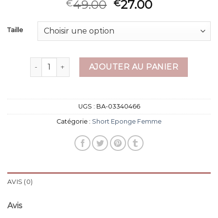
49.00
27.00
€
€
Taille
quantité de short eponge femme
AJOUTER AU PANIER
UGS :
BA-03340466
Catégorie :
Short Eponge Femme
AVIS (0)
Avis