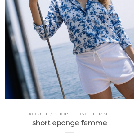
ACCUEIL
/
SHORT EPONGE FEMME
short eponge femme