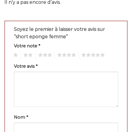
Il n’y a pas encore d’avis.
Soyez le premier à laisser votre avis sur
“short eponge femme”
Votre note
*
1
2
3
4
5
Votre avis
*
Nom
*