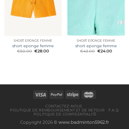
SHORT EPONGE FEMME
SHORT EPONGE FEMME
short eponge femme
short eponge femme
€
50.00
€
28.00
€
43.00
€
24.00
CONTACTEZ-NOUS
POLITIQUE DE REMBOURSEMENT ET DE RETOUR
F.A.Q
POLITIQUE DE CONFIDENTIALITÉ
Copyright 2026 ©
www.badminton5962.fr