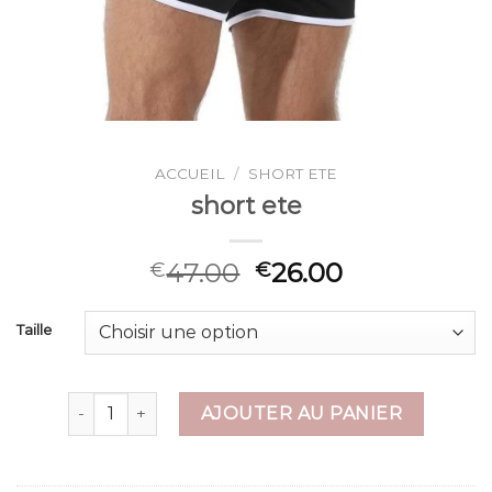
ACCUEIL
/
SHORT ETE
short ete
47.00
26.00
€
€
Taille
quantité de short ete
AJOUTER AU PANIER