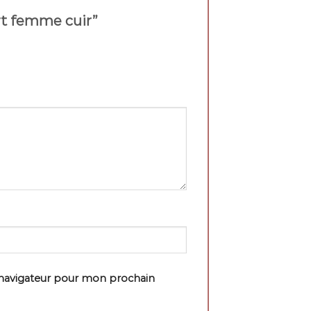
ort femme cuir”
 navigateur pour mon prochain