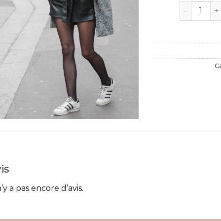
quantité de
C
is
n’y a pas encore d’avis.