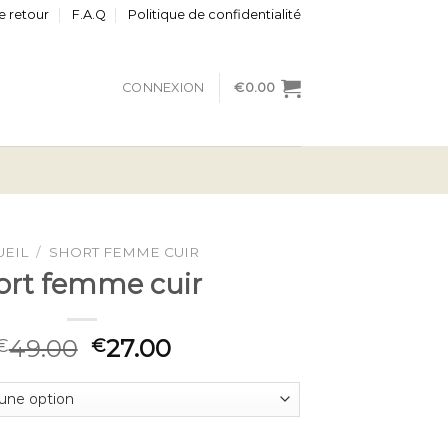
e retour
F.A.Q
Politique de confidentialité
CONNEXION
€
0.00
UEIL
/
SHORT FEMME CUIR
ort femme cuir
49.00
27.00
€
€