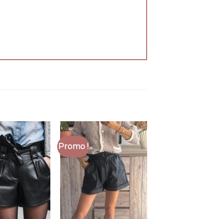
Promo !