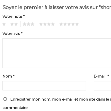
Soyez le premier à laisser votre avis sur “sh
Votre note
*
1
2
3
4
5
Votre avis
*
Nom
*
E-mail
*
Enregistrer mon nom, mon e-mail et mon site dans le
commentaire.