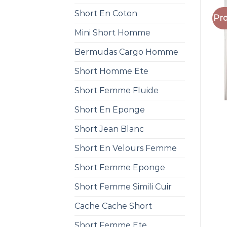
Short En Coton
Pro
Mini Short Homme
Bermudas Cargo Homme
Short Homme Ete
Short Femme Fluide
Short En Eponge
Short Jean Blanc
Short En Velours Femme
Short Femme Eponge
Short Femme Simili Cuir
Cache Cache Short
Short Femme Ete