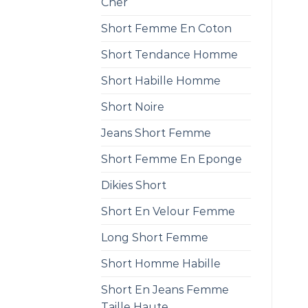
Cher
Short Femme En Coton
Short Tendance Homme
Short Habille Homme
Short Noire
Jeans Short Femme
Short Femme En Eponge
Dikies Short
Short En Velour Femme
Long Short Femme
Short Homme Habille
Short En Jeans Femme
Taille Haute