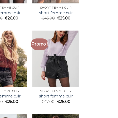
FEMME CUIR
SHORT FEMME CUIR
femme cuir
short femme cuir
00
€
26.00
€
45.00
€
25.00
Promo !
FEMME CUIR
SHORT FEMME CUIR
femme cuir
short femme cuir
00
€
25.00
€
47.00
€
26.00