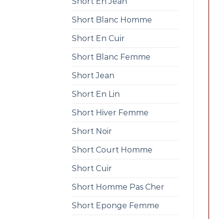
Short En Jean
Short Blanc Homme
Short En Cuir
Short Blanc Femme
Short Jean
Short En Lin
Short Hiver Femme
Short Noir
Short Court Homme
Short Cuir
Short Homme Pas Cher
Short Eponge Femme