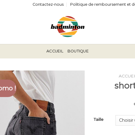
Contactez-nous
Politique de remboursement et d
ACCUEIL
BOUTIQUE
ACCUE
shor
omo !
Taille