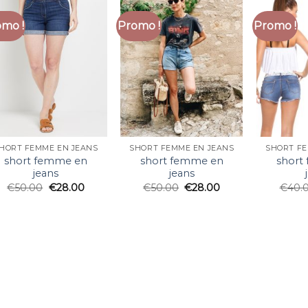
mo !
Promo !
Promo !
HORT FEMME EN JEANS
SHORT FEMME EN JEANS
SHORT FE
short femme en
short femme en
short
jeans
jeans
€
50.00
€
28.00
€
50.00
€
28.00
€
40.