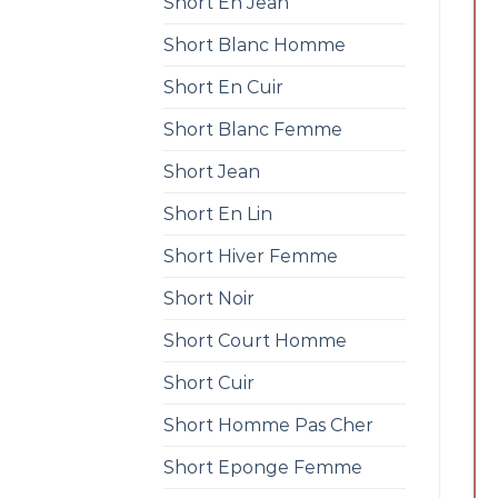
Short En Jean
Short Blanc Homme
Short En Cuir
Short Blanc Femme
Short Jean
Short En Lin
Short Hiver Femme
Short Noir
Short Court Homme
Short Cuir
Short Homme Pas Cher
Short Eponge Femme