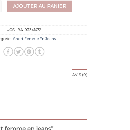
e short femme en jeans
AJOUTER AU PANIER
UGS :
BA-03341472
gorie :
Short Femme En Jeans
AVIS (0)
hort femme en jeans”