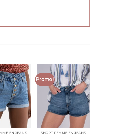
Promo !
MME EN JEANS
SHORT FEMME EN JEANS