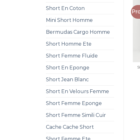
Short En Coton
Pro
Mini Short Homme
Bermudas Cargo Homme
Short Homme Ete
Short Femme Fluide
Short En Eponge
S
Short Jean Blanc
Short En Velours Femme
Short Femme Eponge
Short Femme Simili Cuir
Cache Cache Short
Short Femme Ete