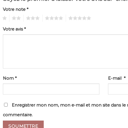
Votre note
*
1
2
3
4
5
Votre avis
*
Nom
*
E-mail
*
Enregistrer mon nom, mon e-mail et mon site dans le
commentaire.