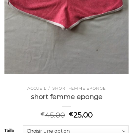
ACCUEIL
/
SHORT FEMME EPONGE
short femme eponge
45.00
25.00
€
€
Taille