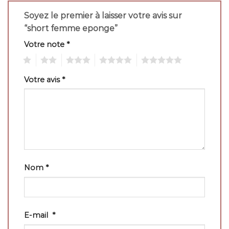
Soyez le premier à laisser votre avis sur
“short femme eponge”
Votre note
*
1
2
3
4
5
Votre avis
*
Nom
*
E-mail
*