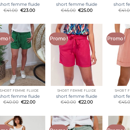
short femme fluide
short femme fluide
short f
€
41.00
€
23.00
€
45.00
€
25.00
€
41.
mo !
Promo !
Promo !
SHORT FEMME FLUIDE
SHORT FEMME FLUIDE
SHORT F
short femme fluide
short femme fluide
short f
€
40.00
€
22.00
€
40.00
€
22.00
€
45.