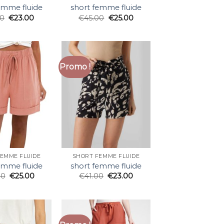
emme fluide
short femme fluide
00
€
23.00
€
45.00
€
25.00
Promo !
EMME FLUIDE
SHORT FEMME FLUIDE
emme fluide
short femme fluide
00
€
25.00
€
41.00
€
23.00