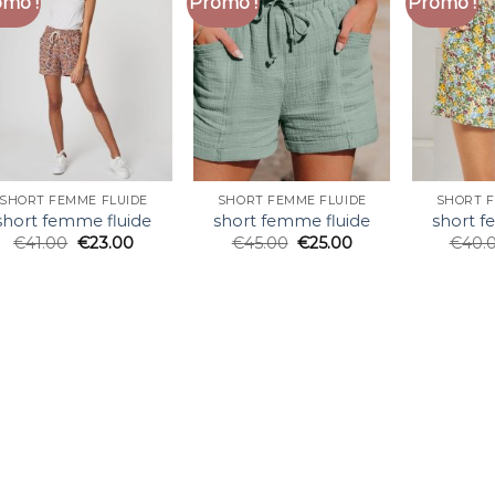
mo !
Promo !
Promo !
SHORT FEMME FLUIDE
SHORT FEMME FLUIDE
SHORT F
short femme fluide
short femme fluide
short f
€
41.00
€
23.00
€
45.00
€
25.00
€
40.