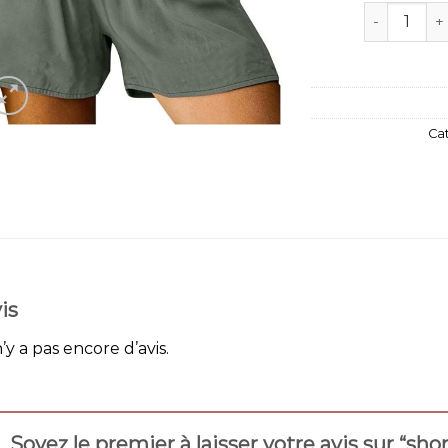
quantité de
Ca
is
n’y a pas encore d’avis.
Soyez le premier à laisser votre avis sur “sh