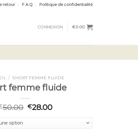
e retour
F.A.Q
Politique de confidentialité
CONNEXION
€
0.00
EIL
/
SHORT FEMME FLUIDE
rt femme fluide
50.00
28.00
€
€