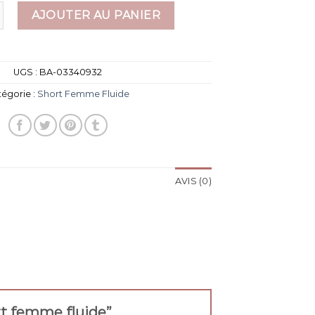
 short femme fluide
AJOUTER AU PANIER
UGS :
BA-03340932
tégorie :
Short Femme Fluide
AVIS (0)
ort femme fluide”