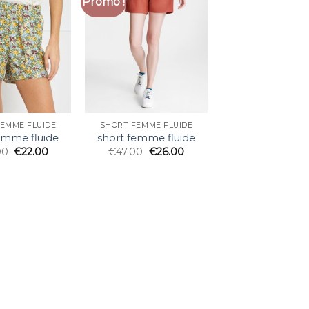
Promo !
EMME FLUIDE
SHORT FEMME FLUIDE
emme fluide
short femme fluide
00
€
22.00
€
47.00
€
26.00