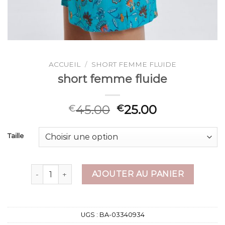
ACCUEIL
/
SHORT FEMME FLUIDE
short femme fluide
45.00
25.00
€
€
Taille
quantité de short femme fluide
AJOUTER AU PANIER
UGS :
BA-03340934