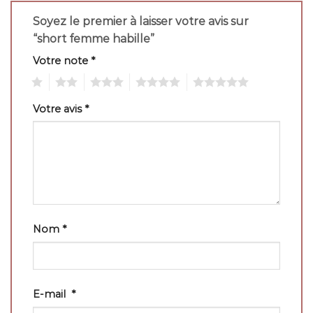
Soyez le premier à laisser votre avis sur
“short femme habille”
Votre note
*
1
2
3
4
5
Votre avis
*
Nom
*
E-mail
*