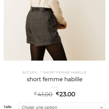
ACCUEIL
/
SHORT FEMME HABILLE
short femme habille
41.00
23.00
€
€
Taille