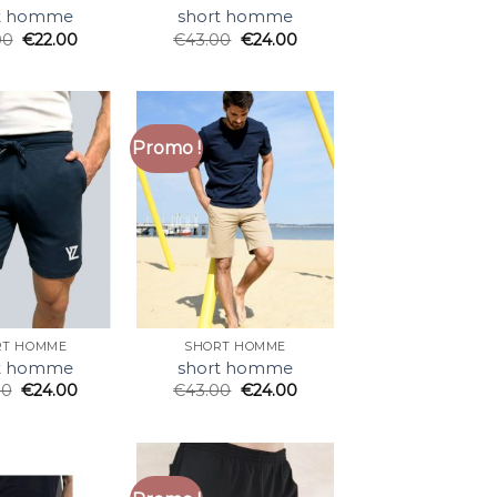
rt homme
short homme
00
€
22.00
€
43.00
€
24.00
Promo !
RT HOMME
SHORT HOMME
rt homme
short homme
00
€
24.00
€
43.00
€
24.00