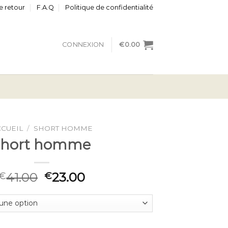
e retour
F.A.Q
Politique de confidentialité
CONNEXION
€
0.00
CCUEIL
/
SHORT HOMME
short homme
41.00
23.00
€
€