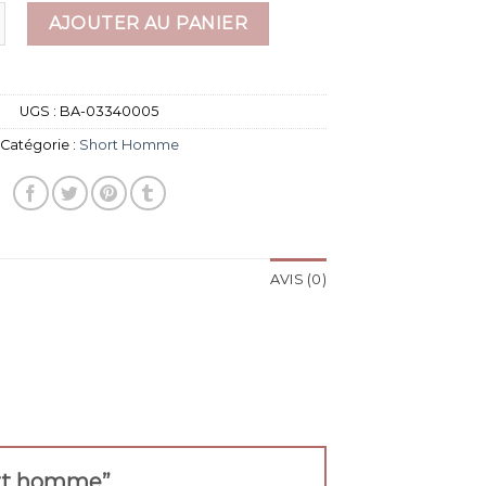
e short homme
AJOUTER AU PANIER
UGS :
BA-03340005
Catégorie :
Short Homme
AVIS (0)
hort homme”