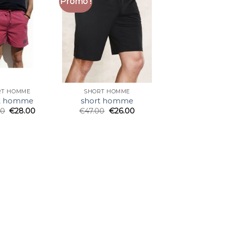
Promo !
RT HOMME
SHORT HOMME
rt homme
short homme
00
€
28.00
€
47.00
€
26.00