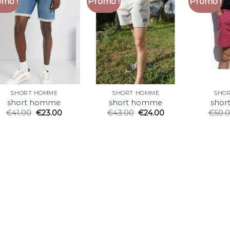
mo !
Promo !
Promo !
SHORT HOMME
SHORT HOMME
SHO
short homme
short homme
sho
€
41.00
€
23.00
€
43.00
€
24.00
€
50.