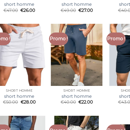
short homme
short homme
sho
€
47.00
€
26.00
€
49.00
€
27.00
€
40.
mo !
Promo !
Promo !
SHORT HOMME
SHORT HOMME
SHO
short homme
short homme
sho
€
50.00
€
28.00
€
40.00
€
22.00
€
43.