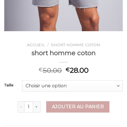
ACCUEIL
/
SHORT HOMME COTON
short homme coton
50.00
28.00
€
€
Taille
quantité de short homme coton
AJOUTER AU PANIER