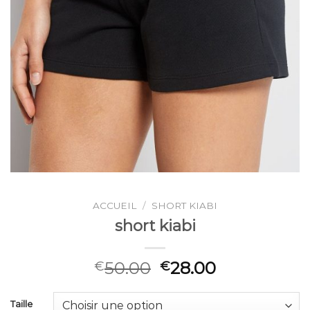
ACCUEIL
/
SHORT KIABI
short kiabi
50.00
28.00
€
€
Taille