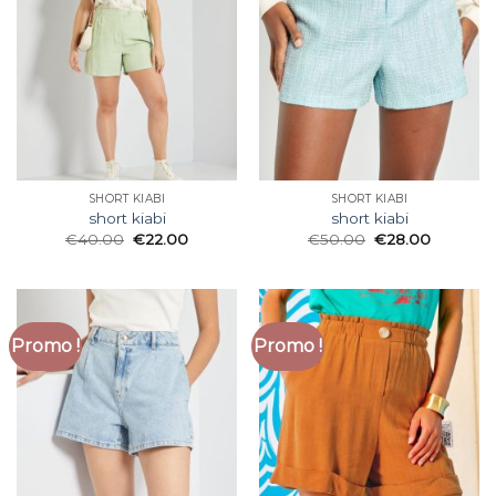
SHORT KIABI
SHORT KIABI
short kiabi
short kiabi
€
40.00
€
22.00
€
50.00
€
28.00
Promo !
Promo !