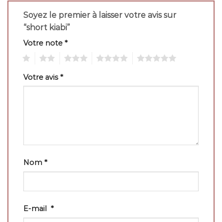
Soyez le premier à laisser votre avis sur
“short kiabi”
Votre note
*
1
2
3
4
5
Votre avis
*
Nom
*
E-mail
*