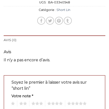
UGS :
BA-03340548
Catégorie :
Short Lin
AVIS (0)
Avis
Il n’y a pas encore d’avis.
Soyez le premier à laisser votre avis sur
“short lin”
Votre note
*
1
2
3
4
5