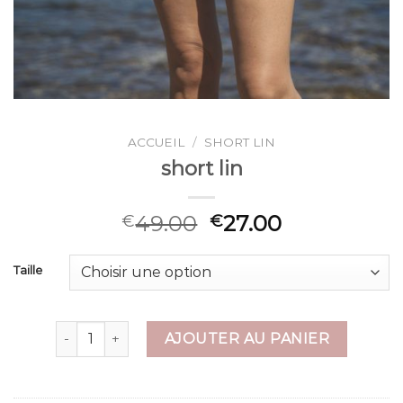
ACCUEIL
/
SHORT LIN
short lin
49.00
27.00
€
€
Taille
quantité de short lin
AJOUTER AU PANIER