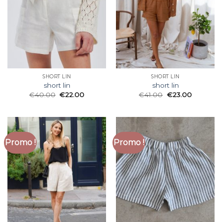
SHORT LIN
SHORT LIN
short lin
short lin
€
40.00
€
22.00
€
41.00
€
23.00
Promo !
Promo !