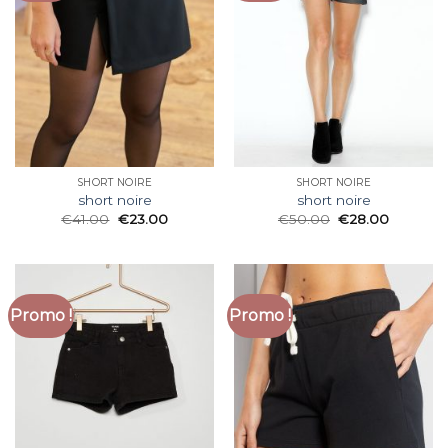
SHORT NOIRE
SHORT NOIRE
short noire
short noire
€
41.00
€
23.00
€
50.00
€
28.00
Promo !
Promo !