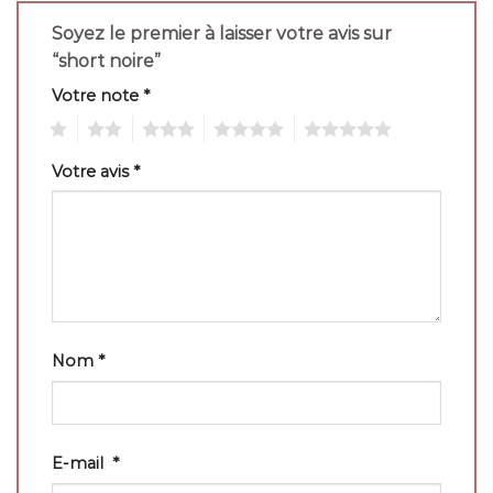
Soyez le premier à laisser votre avis sur
“short noire”
Votre note
*
1
2
3
4
5
Votre avis
*
Nom
*
E-mail
*