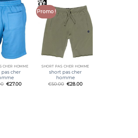
Promo !
S CHER HOMME
SHORT PAS CHER HOMME
 pas cher
short pas cher
omme
homme
00
€
27.00
€
50.00
€
28.00