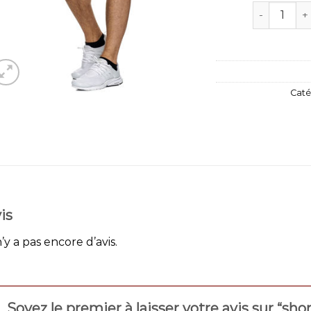
quantité d
Caté
is
n’y a pas encore d’avis.
Soyez le premier à laisser votre avis sur “s