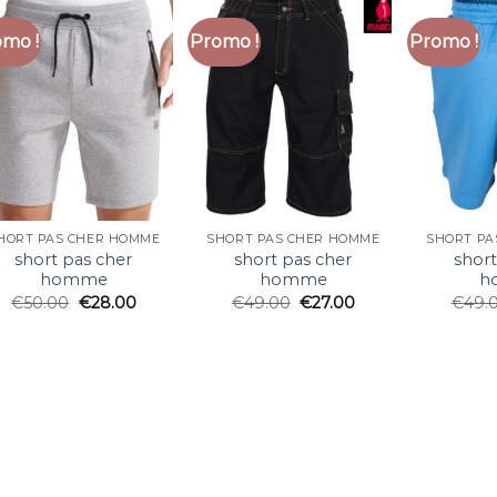
mo !
Promo !
Promo !
HORT PAS CHER HOMME
SHORT PAS CHER HOMME
SHORT PA
short pas cher
short pas cher
short
homme
homme
h
€
50.00
€
28.00
€
49.00
€
27.00
€
49.