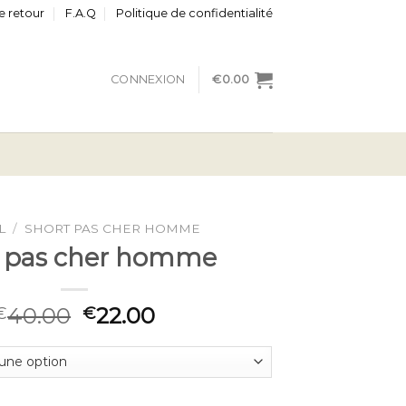
e retour
F.A.Q
Politique de confidentialité
CONNEXION
€
0.00
L
/
SHORT PAS CHER HOMME
t pas cher homme
40.00
22.00
€
€