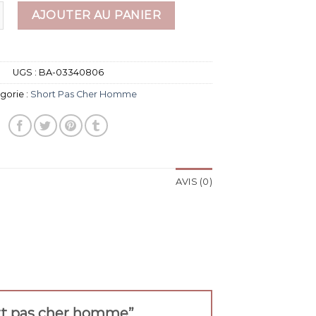
e short pas cher homme
AJOUTER AU PANIER
UGS :
BA-03340806
gorie :
Short Pas Cher Homme
AVIS (0)
hort pas cher homme”