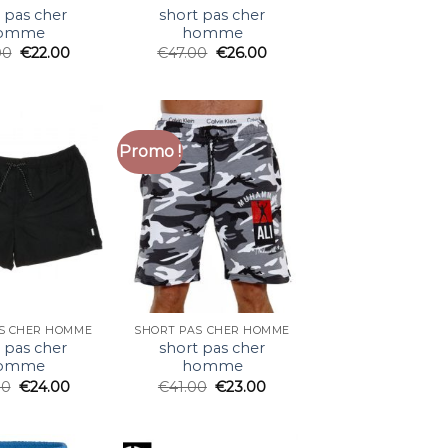
 pas cher
short pas cher
omme
homme
00
€
22.00
€
47.00
€
26.00
Promo !
S CHER HOMME
SHORT PAS CHER HOMME
 pas cher
short pas cher
omme
homme
00
€
24.00
€
41.00
€
23.00