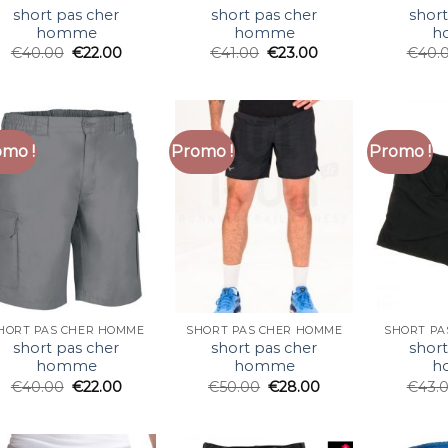
short pas cher
short pas cher
short
homme
homme
h
€
40.00
€
22.00
€
41.00
€
23.00
€
40.
mo !
Promo !
Promo !
HORT PAS CHER HOMME
SHORT PAS CHER HOMME
SHORT PA
short pas cher
short pas cher
short
homme
homme
h
€
40.00
€
22.00
€
50.00
€
28.00
€
43.