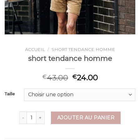
ACCUEIL
/
SHORT TENDANCE HOMME
short tendance homme
43.00
24.00
€
€
Taille
quantité de short tendance homme
AJOUTER AU PANIER