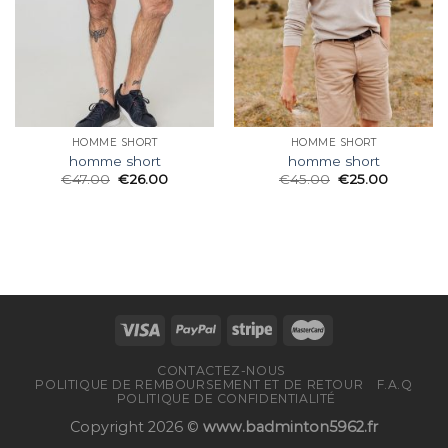
HOMME SHORT
HOMME SHORT
homme short
homme short
€
47.00
€
26.00
€
45.00
€
25.00
CONTACTEZ-NOUS
POLITIQUE DE REMBOURSEMENT ET DE RETOUR
F.A.Q
POLITIQUE DE CONFIDENTIALITÉ
Copyright 2026 ©
www.badminton5962.fr