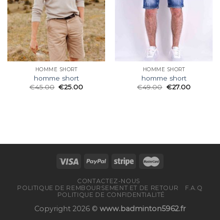
HOMME SHORT
HOMME SHORT
homme short
homme short
€
45.00
€
25.00
€
49.00
€
27.00
CONTACTEZ-NOUS
POLITIQUE DE REMBOURSEMENT ET DE RETOUR
F.A.Q
POLITIQUE DE CONFIDENTIALITÉ
Copyright 2026 ©
www.badminton5962.fr