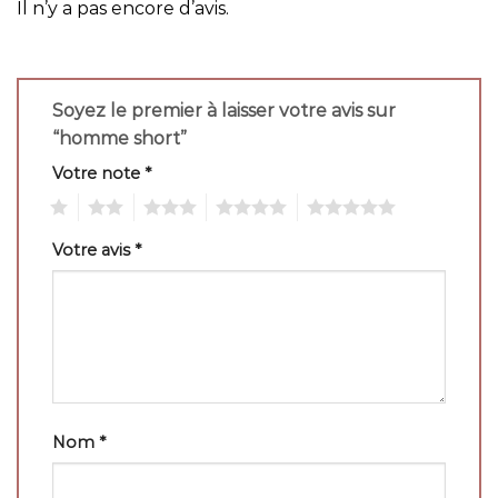
Il n’y a pas encore d’avis.
Soyez le premier à laisser votre avis sur
“homme short”
Votre note
*
1
2
3
4
5
Votre avis
*
Nom
*