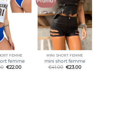
Promo !
HORT FEMME
MINI SHORT FEMME
hort femme
mini short femme
00
€
22.00
€
41.00
€
23.00