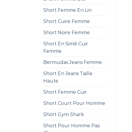
Short Femme En Lin
Short Cuire Femme
Short Noire Femme
Short En Simili Cuir
Femme
Bermudas Jeans Femme
Short En Jeans Taille
Haute
Short Femme Cuir
Short Court Pour Homme
Short Gym Shark
Short Pour Homme Pas