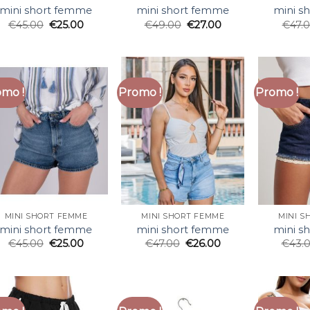
mini short femme
mini short femme
mini s
€
45.00
€
25.00
€
49.00
€
27.00
€
47.
mo !
Promo !
Promo !
MINI SHORT FEMME
MINI SHORT FEMME
MINI S
mini short femme
mini short femme
mini s
€
45.00
€
25.00
€
47.00
€
26.00
€
43.