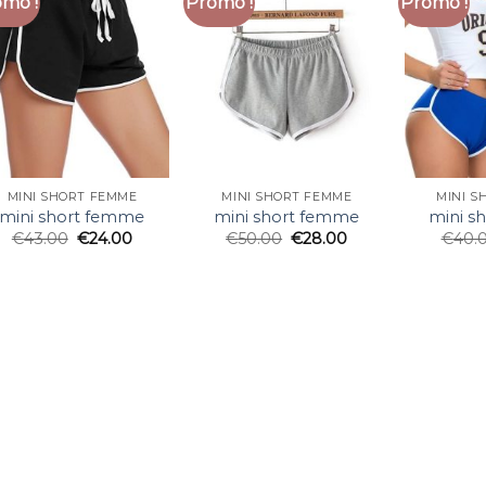
mo !
Promo !
Promo !
MINI SHORT FEMME
MINI SHORT FEMME
MINI S
mini short femme
mini short femme
mini s
€
43.00
€
24.00
€
50.00
€
28.00
€
40.