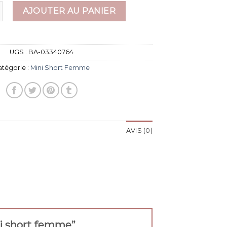
e mini short femme
AJOUTER AU PANIER
UGS :
BA-03340764
atégorie :
Mini Short Femme
AVIS (0)
ini short femme”