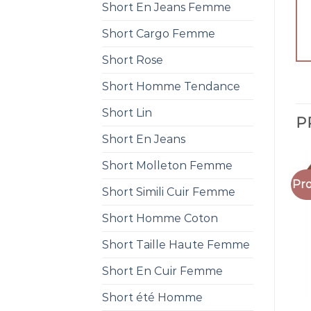
Short En Jeans Femme
Short Cargo Femme
Short Rose
Short Homme Tendance
Short Lin
P
Short En Jeans
Short Molleton Femme
Pro
Short Simili Cuir Femme
Short Homme Coton
Short Taille Haute Femme
Short En Cuir Femme
Short été Homme