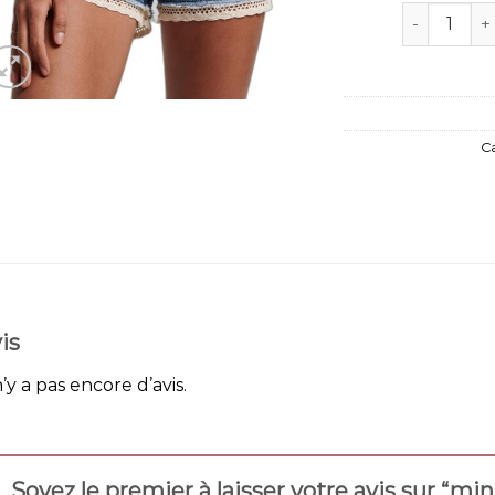
quantité d
C
is
n’y a pas encore d’avis.
Soyez le premier à laisser votre avis sur “m