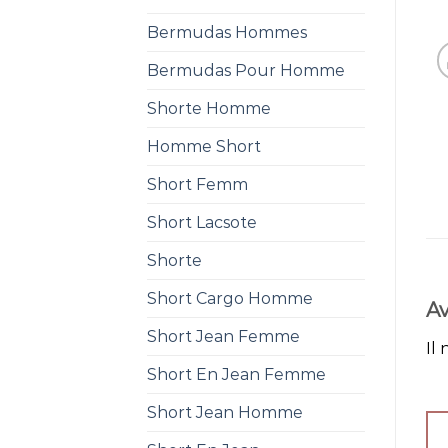
Bermudas Hommes
Bermudas Pour Homme
Shorte Homme
Homme Short
Short Femm
Short Lacsote
Shorte
Short Cargo Homme
Av
Short Jean Femme
Il 
Short En Jean Femme
Short Jean Homme