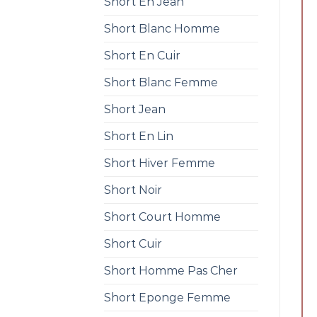
Short En Jean
Short Blanc Homme
Short En Cuir
Short Blanc Femme
Short Jean
Short En Lin
Short Hiver Femme
Short Noir
Short Court Homme
Short Cuir
Short Homme Pas Cher
Short Eponge Femme