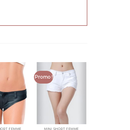
Promo !
HORT FEMME
MINI SHORT FEMME