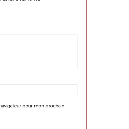
 navigateur pour mon prochain