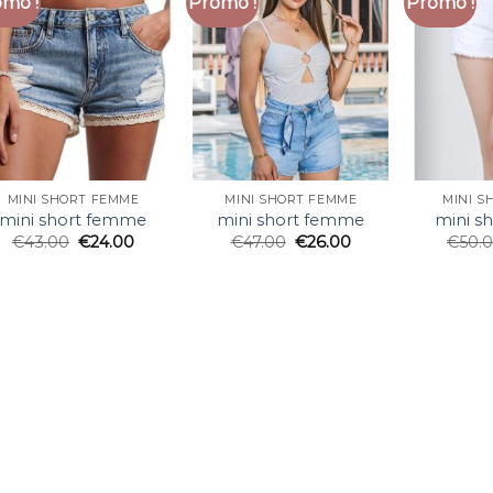
mo !
Promo !
Promo !
MINI SHORT FEMME
MINI SHORT FEMME
MINI S
mini short femme
mini short femme
mini s
€
43.00
€
24.00
€
47.00
€
26.00
€
50.