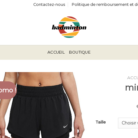
Contactez-nous
Politique de remboursement et d
ACCUEIL
BOUTIQUE
ACC
mi
omo !
Taille