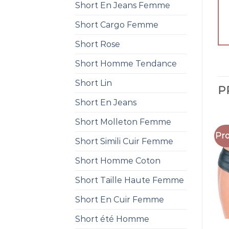
Short En Jeans Femme
Short Cargo Femme
Short Rose
Short Homme Tendance
Short Lin
P
Short En Jeans
Short Molleton Femme
Pro
Short Simili Cuir Femme
Short Homme Coton
Short Taille Haute Femme
Short En Cuir Femme
Short été Homme