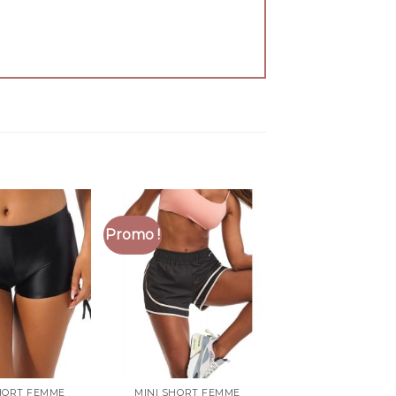
Promo !
HORT FEMME
MINI SHORT FEMME