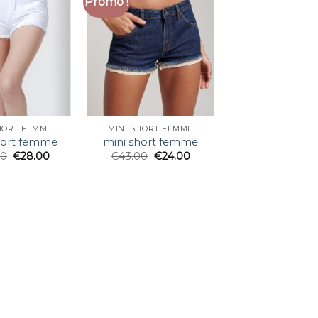
Promo !
HORT FEMME
MINI SHORT FEMME
hort femme
mini short femme
00
€
28.00
€
43.00
€
24.00