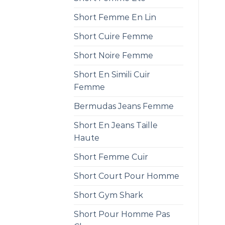
Short Femme En Lin
Short Cuire Femme
Short Noire Femme
Short En Simili Cuir
Femme
Bermudas Jeans Femme
Short En Jeans Taille
Haute
Short Femme Cuir
Short Court Pour Homme
Short Gym Shark
Short Pour Homme Pas