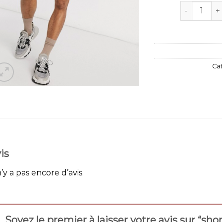
quantité d
Ca
is
n’y a pas encore d’avis.
Soyez le premier à laisser votre avis sur “s