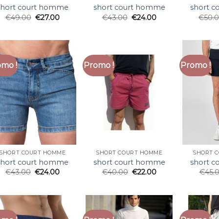
short court homme
short court homme
short 
€
49.00
€
27.00
€
43.00
€
24.00
€
50.
mo !
Promo !
Promo !
SHORT COURT HOMME
SHORT COURT HOMME
SHORT 
short court homme
short court homme
short 
€
43.00
€
24.00
€
40.00
€
22.00
€
45.