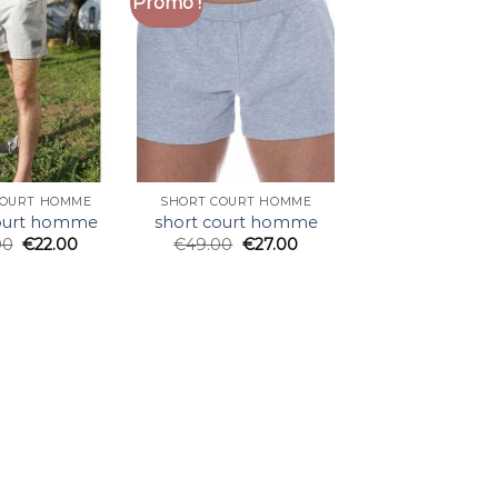
Promo !
COURT HOMME
SHORT COURT HOMME
court homme
short court homme
00
€
22.00
€
49.00
€
27.00