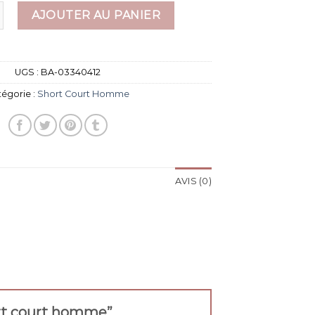
e short court homme
AJOUTER AU PANIER
UGS :
BA-03340412
tégorie :
Short Court Homme
AVIS (0)
hort court homme”