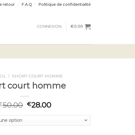
e retour
F.A.Q
Politique de confidentialité
CONNEXION
€
0.00
EIL
/
SHORT COURT HOMME
rt court homme
50.00
28.00
€
€