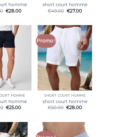
court homme
short court homme
00
€
28.00
€
49.00
€
27.00
Promo !
COURT HOMME
SHORT COURT HOMME
court homme
short court homme
00
€
25.00
€
50.00
€
28.00