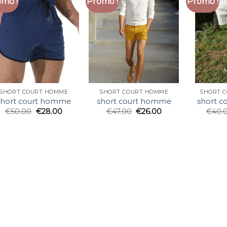
mo !
Promo !
Promo !
SHORT COURT HOMME
SHORT COURT HOMME
SHORT 
short court homme
short court homme
short 
€
50.00
€
28.00
€
47.00
€
26.00
€
40.