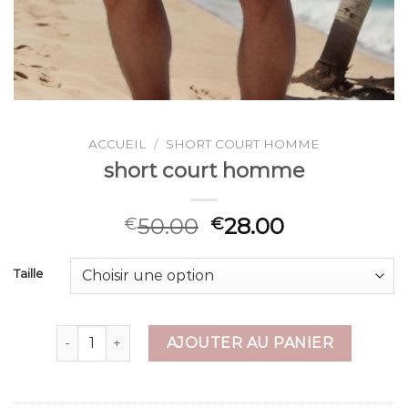
ACCUEIL
/
SHORT COURT HOMME
short court homme
50.00
28.00
€
€
Taille
quantité de short court homme
AJOUTER AU PANIER