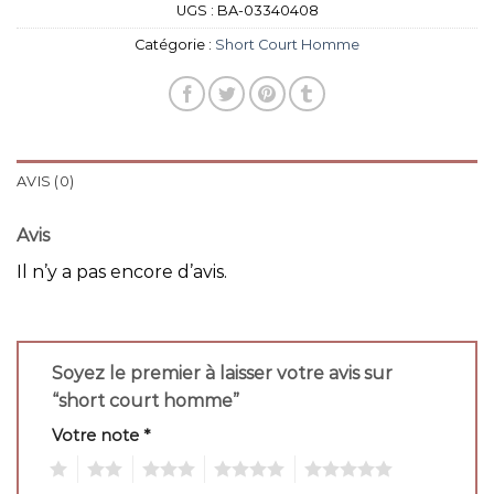
UGS :
BA-03340408
Catégorie :
Short Court Homme
AVIS (0)
Avis
Il n’y a pas encore d’avis.
Soyez le premier à laisser votre avis sur
“short court homme”
Votre note
*
1
2
3
4
5