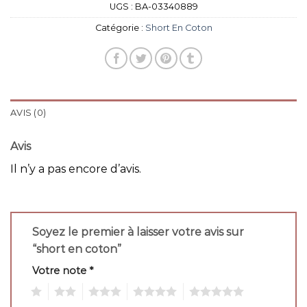
UGS :
BA-03340889
Catégorie :
Short En Coton
AVIS (0)
Avis
Il n’y a pas encore d’avis.
Soyez le premier à laisser votre avis sur
“short en coton”
Votre note
*
1
2
3
4
5