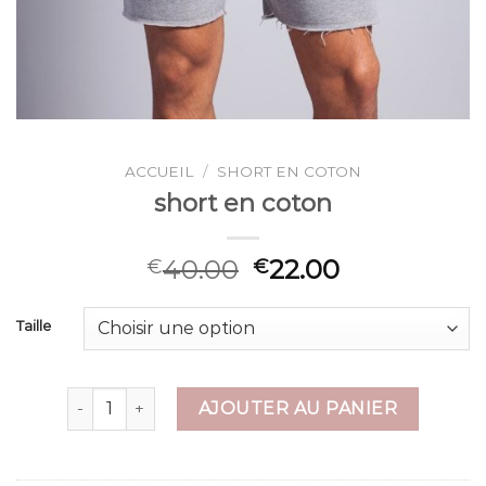
ACCUEIL
/
SHORT EN COTON
short en coton
40.00
22.00
€
€
Taille
quantité de short en coton
AJOUTER AU PANIER