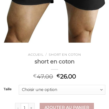
ACCUEIL
/
SHORT EN COTON
short en coton
47.00
26.00
€
€
Taille
quantité de short en coton
AJOUTER AU PANIER