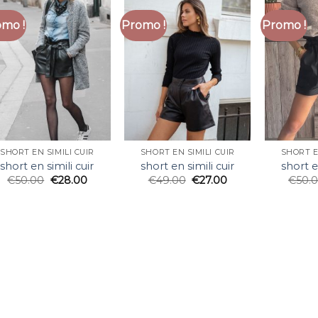
mo !
Promo !
Promo !
SHORT EN SIMILI CUIR
SHORT EN SIMILI CUIR
SHORT E
short en simili cuir
short en simili cuir
short e
€
50.00
€
28.00
€
49.00
€
27.00
€
50.