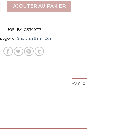
short en simili cuir
AJOUTER AU PANIER
UGS :
BA-03340717
tégorie :
Short En Simili Cuir
AVIS (0)