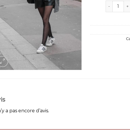
quantité de 
Ca
is
n’y a pas encore d’avis.