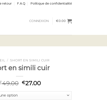
e retour
F.A.Q
Politique de confidentialité
CONNEXION
€
0.00
EIL
/
SHORT EN SIMILI CUIR
rt en simili cuir
49.00
27.00
€
€